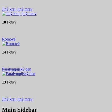
Jiný kraj, jiný mrav
18
Fotky
Romové
14
Fotky
Paralympijský den
13
Fotky
Jiný kraj, jiný mrav
Main Sidebar