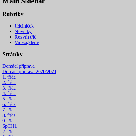
Main Sidebar
Rubriky
Jídelníček
Novinky
Rozvrh tříd
Videogalerie
Stránky
Domácí příprava
Domácí příprava 2020/2021
1. třída
2. třída
3. třída
4. třída
5. třída
6. třída
7. třída
8. třída
9. třída
SpCH1
2. třída