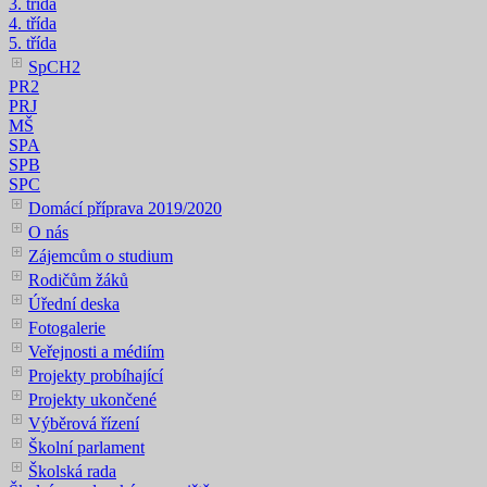
3. třída
4. třída
5. třída
SpCH2
PR2
PRJ
MŠ
SPA
SPB
SPC
Domácí příprava 2019/2020
O nás
Zájemcům o studium
Rodičům žáků
Úřední deska
Fotogalerie
Veřejnosti a médiím
Projekty probíhající
Projekty ukončené
Výběrová řízení
Školní parlament
Školská rada