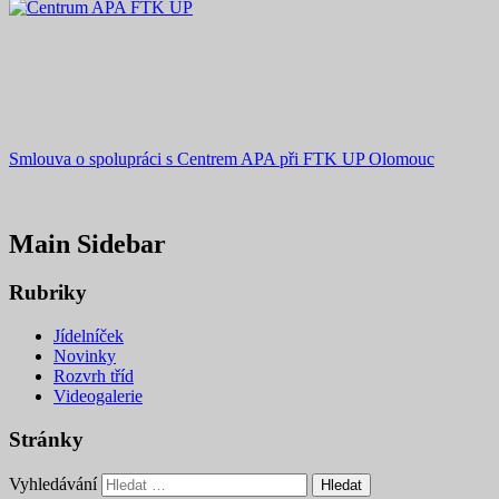
Smlouva o spolupráci s Centrem APA při FTK UP Olomouc
Main Sidebar
Rubriky
Jídelníček
Novinky
Rozvrh tříd
Videogalerie
Stránky
Vyhledávání