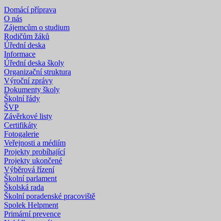
Domácí příprava
O nás
Zájemcům o studium
Rodičům žáků
Úřední deska
Informace
Úřední deska školy
Organizační struktura
Výroční zprávy
Dokumenty školy
Školní řády
ŠVP
Závěrkové listy
Certifikáty
Fotogalerie
Veřejnosti a médiím
Projekty probíhající
Projekty ukončené
Výběrová řízení
Školní parlament
Školská rada
Školní poradenské pracoviště
Spolek Helpment
Primární prevence