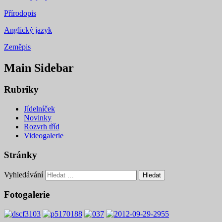
Přírodopis
Anglický jazyk
Zeměpis
Main Sidebar
Rubriky
Jídelníček
Novinky
Rozvrh tříd
Videogalerie
Stránky
Vyhledávání
Fotogalerie