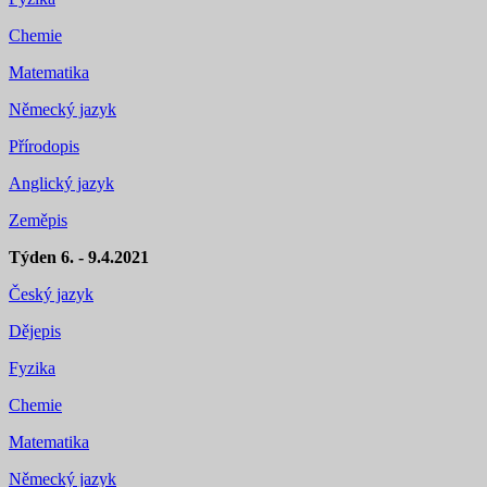
Chemie
Matematika
Německý jazyk
Přírodopis
Anglický jazyk
Zeměpis
Týden 6. - 9.4.2021
Český jazyk
Dějepis
Fyzika
Chemie
Matematika
Německý jazyk