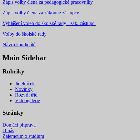
Zápis volby člena za pedagogické pracovníky
Zápis volby člena za zákonné zástupce
Vyhlášení voleb do školské rady - zák. zástupci
Volby do školské rady
Návrh kandidátů
Main Sidebar
Rubriky
Jídelníček
Novinky
Rozvrh tříd
Videogalerie
Stránky
Domácí příprava
O nás
Zájemcům o studium