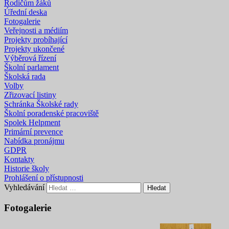
Rodičům žáků
Úřední deska
Fotogalerie
Veřejnosti a médiím
Projekty probíhající
Projekty ukončené
Výběrová řízení
Školní parlament
Školská rada
Volby
Zřizovací listiny
Schránka Školské rady
Školní poradenské pracoviště
Spolek Helpment
Primární prevence
Nabídka pronájmu
GDPR
Kontakty
Historie školy
Prohlášení o přístupnosti
Vyhledávání
Fotogalerie