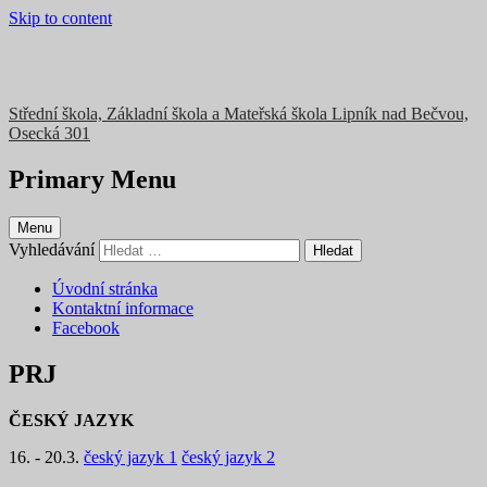
Skip to content
Střední škola, Základní škola a Mateřská škola Lipník nad Bečvou,
Osecká 301
Primary Menu
Menu
Vyhledávání
Úvodní stránka
Kontaktní informace
Facebook
PRJ
ČESKÝ JAZYK
16. - 20.3.
český jazyk 1
český jazyk 2