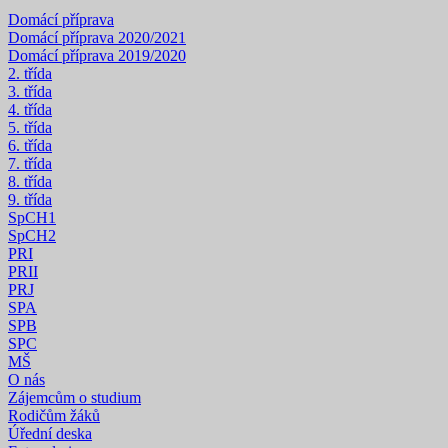
Domácí příprava
Domácí příprava 2020/2021
Domácí příprava 2019/2020
2. třída
3. třída
4. třída
5. třída
6. třída
7. třída
8. třída
9. třída
SpCH1
SpCH2
PRI
PRII
PRJ
SPA
SPB
SPC
MŠ
O nás
Zájemcům o studium
Rodičům žáků
Úřední deska