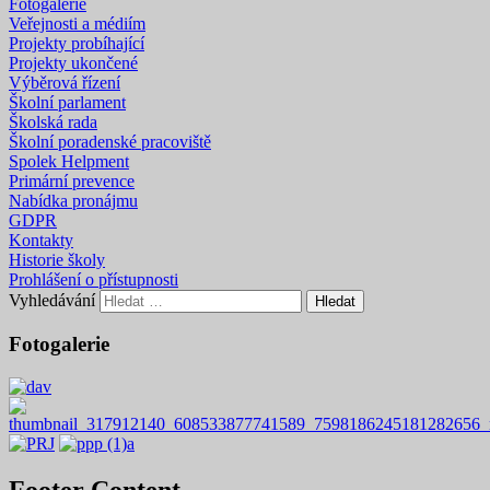
Fotogalerie
Veřejnosti a médiím
Projekty probíhající
Projekty ukončené
Výběrová řízení
Školní parlament
Školská rada
Školní poradenské pracoviště
Spolek Helpment
Primární prevence
Nabídka pronájmu
GDPR
Kontakty
Historie školy
Prohlášení o přístupnosti
Vyhledávání
Fotogalerie
Footer Content