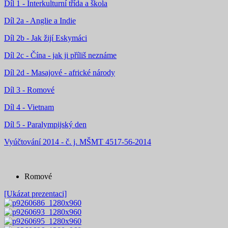
Díl 1 - Interkulturní třída a škola
Díl 2a - Anglie a Indie
Díl 2b - Jak žijí Eskymáci
Díl 2c - Čína - jak ji příliš neznáme
Díl 2d - Masajové - africké národy
Díl 3 - Romové
Díl 4 - Vietnam
Díl 5 - Paralympijský den
Vyúčtování 2014 - č. j. MŠMT 4517-56-2014
Romové
[Ukázat prezentaci]