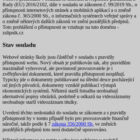
Rady (EU) 2016/2102, dále v souladu se zákonem č. 99/2019 Sb., o
přístupnosti internetových stránek a mobilních aplikací a o změně
zákona č. 365/2000 Sb., o informačních systémech veřejné správy a
o změně některých dalších zákonů ve znění pozdějších předpisů.
Toto prohlášení o přístupnosti se vztahuje na tuto doménu -
zslipnik.cz
Stav souladu
Webové stránky školy jsou částěčně v souladu s pravidly
přístupnosti webu. Nový obsah je publikován tak, aby pravidlům
maximálně vyhovoval, ale povinností provozovatele je i
zvěřejňování dokumentů, které pravidla přístupnosti nesplňují.
Typicky jde o dokumenty publikované na úřední desce pocházející
od jiných původců, dokumenty vzniklé publikací výstupů
ekonomických systémů. Některá starší fotoalba neobsahují
alternativní popisy obrázků, podobně u odkazů na videozáznamy
neobsahuje starší videozáznam titulky.
Uvedení těchto nedostatků do souladu se zákonem a s pravidly
přístupnosti by v tomto případě bylo pro provozovatele finančně
náročné, takže podle § 7
zákona 356/2000 Sb.
ve zněních
pozdějších předpisů toto není dodatečně upravováno.