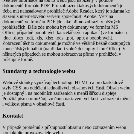
Některé informace na tomto webu jsou nabízeny v podobě
dokumentů formátu PDF. Pro zobrazení takových dokumentů je
třeba mít nainstalovaný prohlížeč Adobe Reader, který je zdarma ke
stažení z internetového serveru společnosti Adobe. Většina
dokumentů ve formátu PDF jde také přímo zobrazit v běžných
prohlížečích. Dále zde mohou být dokumenty ve formátu MS
Office, případně podobných kancelářských aplikací (ve formátech
.doc, .docx, .odt, .xls, .xlsx, .ods, .ppt, .pptx a podobných).
Zobrazení těchto dokumentů je možné ve většině běžně dostupných
kancelářských balíků (například i volně dostupný LibreOffice). V
některých případech se mohou zobrazovat přímo v prohlížeči v
přístupné formě.
Standarty a technologie webu
Webové stránky využívají technologii HTML5 a pro kaskádové
styly CSS pro oddělení jednotlivých obsahových částí. Obsah webu
je dostupný i na mobilních zařízeních s menší šířkou displeje.
Použitá písma umožňují změnou nastavení velikosti zobrazení měnit
i velikost písma v obsahové části.
Kontakt
V případě problémů s přístupností obsahu nebo zobrazením webu
kontaktujte provozovatele webu.