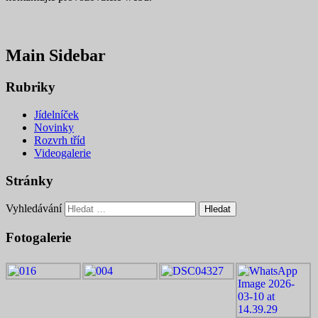
Main Sidebar
Rubriky
Jídelníček
Novinky
Rozvrh tříd
Videogalerie
Stránky
Vyhledávání
Fotogalerie