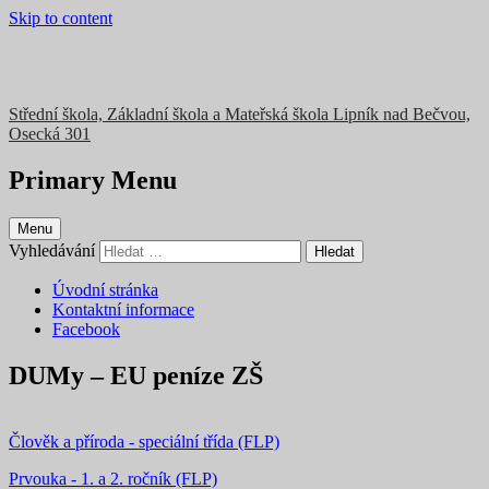
Skip to content
Střední škola, Základní škola a Mateřská škola Lipník nad Bečvou,
Osecká 301
Primary Menu
Menu
Vyhledávání
Úvodní stránka
Kontaktní informace
Facebook
DUMy – EU peníze ZŠ
Člověk a příroda - speciální třída (FLP)
Prvouka - 1. a 2. ročník (FLP)