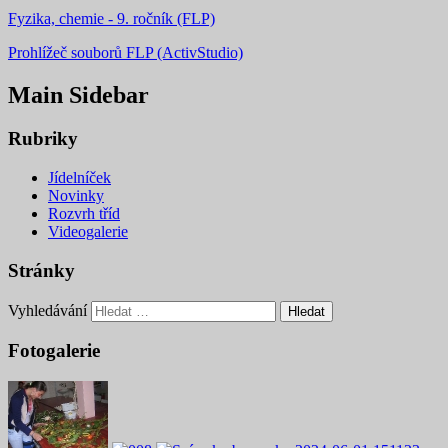
Fyzika, chemie - 9. ročník (FLP)
Prohlížeč souborů FLP (ActivStudio)
Main Sidebar
Rubriky
Jídelníček
Novinky
Rozvrh tříd
Videogalerie
Stránky
Vyhledávání
Fotogalerie