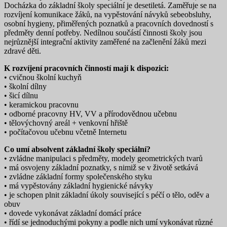
Docházka do základní školy speciální je desetiletá. Zaměřuje se na
rozvíjení komunikace žáků, na vypěstování návyků sebeobsluhy,
osobní hygieny, přiměřených poznatků a pracovních dovedností s
předměty denní potřeby. Nedílnou součástí činnosti školy jsou
nejrůznější integrační aktivity zaměřené na začlenění žáků mezi
zdravé děti.
K rozvíjení pracovních činností mají k dispozici:
• cvičnou školní kuchyň
• školní dílny
• šicí dílnu
• keramickou pracovnu
• odborné pracovny HV, VV a přírodovědnou učebnu
• tělovýchovný areál + venkovní hřiště
• počítačovou učebnu včetně Internetu
Co umí absolvent základní školy speciální?
• zvládne manipulaci s předměty, modely geometrických tvarů
• má osvojeny základní poznatky, s nimiž se v životě setkává
• zvládne základní formy společenského styku
• má vypěstovány základní hygienické návyky
• je schopen plnit základní úkoly související s péčí o tělo, oděv a
obuv
• dovede vykonávat základní domácí práce
• řídí se jednoduchými pokyny a podle nich umí vykonávat různé