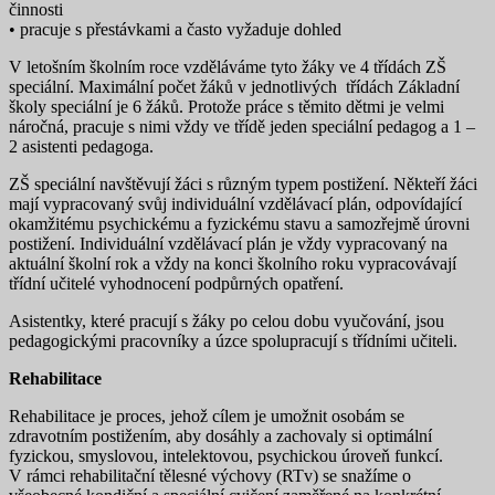
činnosti
• pracuje s přestávkami a často vyžaduje dohled
V letošním školním roce vzděláváme tyto žáky ve 4 třídách ZŠ
speciální. Maximální počet žáků v jednotlivých třídách Základní
školy speciální je 6 žáků. Protože práce s těmito dětmi je velmi
náročná, pracuje s nimi vždy ve třídě jeden speciální pedagog a 1 –
2 asistenti pedagoga.
ZŠ speciální navštěvují žáci s různým typem postižení. Někteří žáci
mají vypracovaný svůj individuální vzdělávací plán, odpovídající
okamžitému psychickému a fyzickému stavu a samozřejmě úrovni
postižení. Individuální vzdělávací plán je vždy vypracovaný na
aktuální školní rok a vždy na konci školního roku vypracovávají
třídní učitelé vyhodnocení podpůrných opatření.
Asistentky, které pracují s žáky po celou dobu vyučování, jsou
pedagogickými pracovníky a úzce spolupracují s třídními učiteli.
Rehabilitace
Rehabilitace je proces, jehož cílem je umožnit osobám se
zdravotním postižením, aby dosáhly a zachovaly si optimální
fyzickou, smyslovou, intelektovou, psychickou úroveň funkcí.
V rámci rehabilitační tělesné výchovy (RTv) se snažíme o