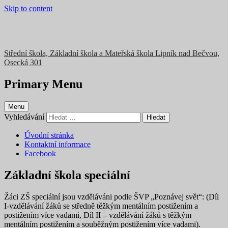
Skip to content
Střední škola, Základní škola a Mateřská škola Lipník nad Bečvou,
Osecká 301
Primary Menu
Menu
Vyhledávání
Úvodní stránka
Kontaktní informace
Facebook
Základní škola speciální
Žáci ZŠ speciální jsou vzděláváni podle ŠVP „Poznávej svět“: (Díl
I-vzdělávání žáků se středně těžkým mentálním postižením a
postižením více vadami, Díl II – vzdělávání žáků s těžkým
mentálním postižením a souběžným postižením více vadami).