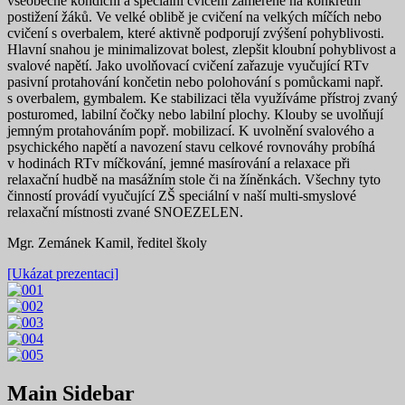
všeobecné kondiční a speciální cvičení zaměřené na konkrétní
postižení žáků. Ve velké oblibě je cvičení na velkých míčích nebo
cvičení s overbalem, které aktivně podporují zvýšení pohyblivosti.
Hlavní snahou je minimalizovat bolest, zlepšit kloubní pohyblivost a
svalové napětí. Jako uvolňovací cvičení zařazuje vyučující RTv
pasivní protahování končetin nebo polohování s pomůckami např.
s overbalem, gymbalem. Ke stabilizaci těla využíváme přístroj zvaný
posturomed, labilní čočky nebo labilní plochy. Klouby se uvolňují
jemným protahováním popř. mobilizací. K uvolnění svalového a
psychického napětí a navození stavu celkové rovnováhy probíhá
v hodinách RTv míčkování, jemné masírování a relaxace při
relaxační hudbě na masážním stole či na žíněnkách. Všechny tyto
činností provádí vyučující ZŠ speciální v naší multi-smyslové
relaxační místnosti zvané SNOEZELEN.
Mgr. Zemánek Kamil, ředitel školy
[Ukázat prezentaci]
Main Sidebar