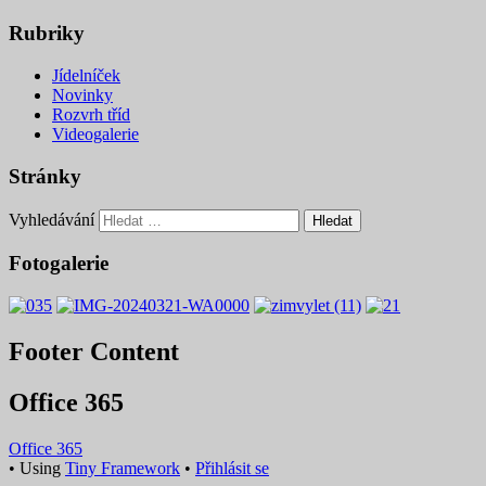
Rubriky
Jídelníček
Novinky
Rozvrh tříd
Videogalerie
Stránky
Vyhledávání
Fotogalerie
Footer Content
Office 365
Office 365
•
Using
Tiny Framework
•
Přihlásit se