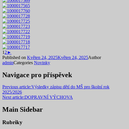
1
2
►
Published on
Květen 24, 2025
Květen 24, 2025
Author
admin
Categories
Novinky
Navigace pro příspěvek
Previous article:
Výsledky zápisu dětí do MŠ pro školní rok
2025/2026
Next article:
DOPRAVNÍ VÝCHOVA
Main Sidebar
Rubriky