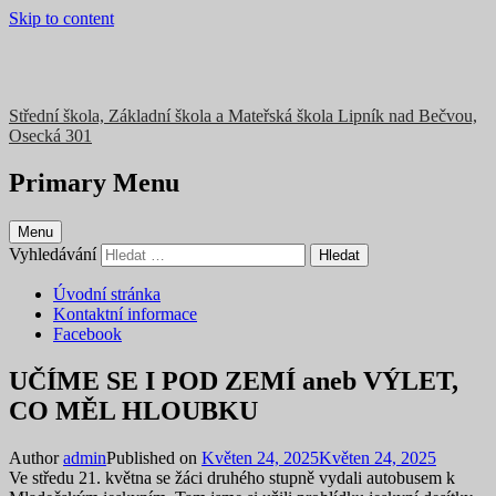
Skip to content
Střední škola, Základní škola a Mateřská škola Lipník nad Bečvou,
Osecká 301
Primary Menu
Menu
Vyhledávání
Úvodní stránka
Kontaktní informace
Facebook
UČÍME SE I POD ZEMÍ aneb VÝLET,
CO MĚL HLOUBKU
Author
admin
Published on
Květen 24, 2025
Květen 24, 2025
Ve středu 21. května se žáci druhého stupně vydali autobusem k