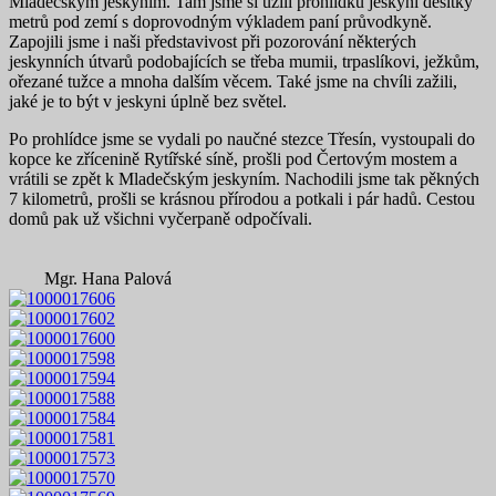
Mladečským jeskyním. Tam jsme si užili prohlídku jeskyní desítky
metrů pod zemí s doprovodným výkladem paní průvodkyně.
Zapojili jsme i naši představivost při pozorování některých
jeskynních útvarů podobajících se třeba mumii, trpaslíkovi, ježkům,
ořezané tužce a mnoha dalším věcem. Také jsme na chvíli zažili,
jaké je to být v jeskyni úplně bez světel.
Po prohlídce jsme se vydali po naučné stezce Třesín, vystoupali do
kopce ke zřícenině Rytířské síně, prošli pod Čertovým mostem a
vrátili se zpět k Mladečským jeskyním. Nachodili jsme tak pěkných
7 kilometrů, prošli se krásnou přírodou a potkali i pár hadů. Cestou
domů pak už všichni vyčerpaně odpočívali.
Mgr. Hana Palová