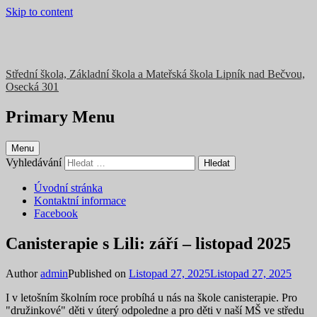
Skip to content
Střední škola, Základní škola a Mateřská škola Lipník nad Bečvou,
Osecká 301
Primary Menu
Menu
Vyhledávání
Úvodní stránka
Kontaktní informace
Facebook
Canisterapie s Lili: září – listopad 2025
Author
admin
Published on
Listopad 27, 2025
Listopad 27, 2025
I v letošním školním roce probíhá u nás na škole canisterapie. Pro
"družinkové" děti v úterý odpoledne a pro děti v naší MŠ ve středu