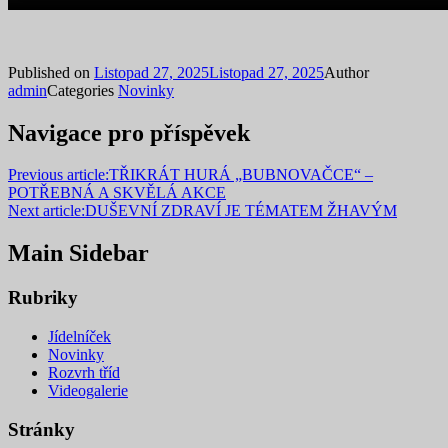
Published on
Listopad 27, 2025
Listopad 27, 2025
Author
admin
Categories
Novinky
Navigace pro příspěvek
Previous article:
TŘIKRÁT HURÁ „BUBNOVAČCE“ –
POTŘEBNÁ A SKVĚLÁ AKCE
Next article:
DUŠEVNÍ ZDRAVÍ JE TÉMATEM ŽHAVÝM
Main Sidebar
Rubriky
Jídelníček
Novinky
Rozvrh tříd
Videogalerie
Stránky