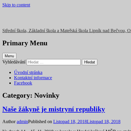
Skip to content
Střední škola, Základní škola a Mateřská škola Lipník nad Bečvou, 
Primary Menu
Menu
Vyhledávání
Úvodní stránka
Kontaktní informace
Facebook
Category:
Novinky
Naše žákyně je mistryní republiky
Author
admin
Published on
Listopad 18, 2018
Listopad 18, 2018