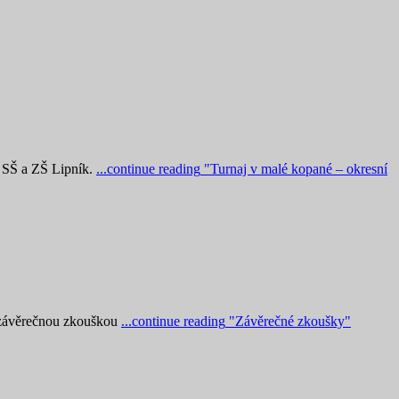
, SŠ a ZŠ Lipník.
...continue reading
"Turnaj v malé kopané – okresní
a závěrečnou zkouškou
...continue reading
"Závěrečné zkoušky"