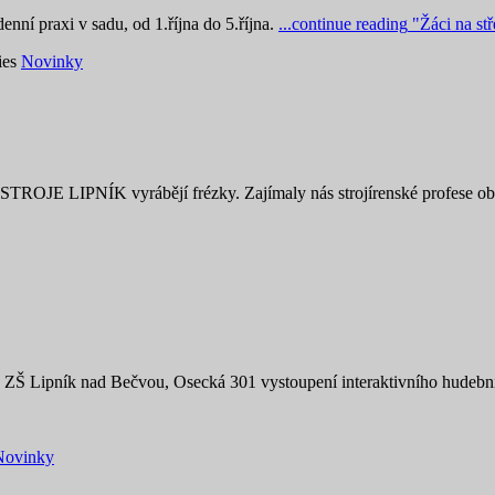
enní praxi v sadu, od 1.října do 5.října.
...continue reading
"Žáci na stř
ies
Novinky
T STROJE LIPNÍK vyrábějí frézky. Zajímaly nás strojírenské profese 
 SŠ a ZŠ Lipník nad Bečvou, Osecká 301 vystoupení interaktivního 
Novinky