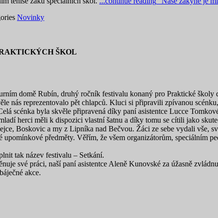
ím tenise žáků speciálních škol.
...continue reading
"Naše žákyně je mis
ories
Novinky
PRAKTICKÝCH ŠKOL
turním domě Rubín, druhý ročník festivalu konaný pro Praktické škol
věle nás reprezentovalo pět chlapců. Kluci si připravili zpívanou scénk
. Celá scénka byla skvěle připravená díky paní asistentce Lucce Tomkov
dí herci měli k dispozici vlastní šatnu a díky tomu se cítili jako skute
ejce, Boskovic a my z Lipníka nad Bečvou. Žáci ze sebe vydali vše, sv
malé upomínkové předměty. Věřím, že všem organizátorům, speciálním p
plnit tak název festivalu – Setkání.
uje své práci, naší paní asistentce Aleně Kunovské za úžasně zvládnutou
báječné akce.