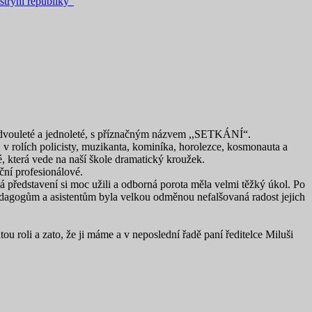
tryní republiky"
y dvouleté a jednoleté, s příznačným názvem ,,SETKÁNÍ“.
u, v rolích policisty, muzikanta, kominíka, horolezce, kosmonauta a
é, která vede na naší škole dramatický kroužek.
ční profesionálové.
á představení si moc užili a odborná porota měla velmi těžký úkol. Po
edagogům a asistentům byla velkou odměnou nefalšovaná radost jejich
 roli a zato, že ji máme a v neposlední řadě paní ředitelce Miluši