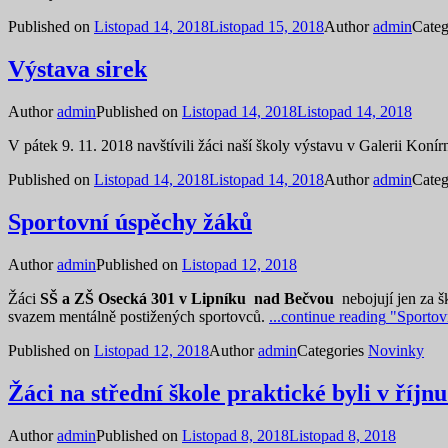
Published on
Listopad 14, 2018
Listopad 15, 2018
Author
admin
Categ
Výstava sirek
Author
admin
Published on
Listopad 14, 2018
Listopad 14, 2018
V pátek 9. 11. 2018 navštívili žáci naší školy výstavu v Galerii Ko
Published on
Listopad 14, 2018
Listopad 14, 2018
Author
admin
Categ
Sportovní úspěchy žáků
Author
admin
Published on
Listopad 12, 2018
Žáci
SŠ a ZŠ Osecká 301
v Lipníku nad Bečvou
nebojují jen za š
svazem mentálně postižených sportovců.
...continue reading
"Sportov
Published on
Listopad 12, 2018
Author
admin
Categories
Novinky
Žáci na střední škole praktické byli v říjnu
Author
admin
Published on
Listopad 8, 2018
Listopad 8, 2018