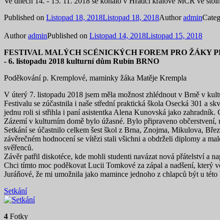
Ve dnech 14. - 15. 11. 2018 se konalo v Hradci králové MČR ve stoln
Published on
Listopad 18, 2018
Listopad 18, 2018
Author
admin
Categ
Author
admin
Published on
Listopad 14, 2018
Listopad 15, 2018
FESTIVAL MALÝCH SCÉNICKÝCH FOREM PRO ŽÁKY 
- 6. listopadu 2018 kulturní dům Rubín BRNO
Poděkování p. Kremplové, maminky žáka Matěje Krempla
V úterý 7. listopadu 2018 jsem měla možnost zhlédnout v Brně v kul
Festivalu se zúčastnila i naše střední praktická škola Osecká 301 a sk
jednu roli si střihla i paní asistentka Alena Kunovská jako zahradník
Zázemí v kulturním domě bylo úžasné. Bylo připraveno občerstvení, mla
Setkání se účastnilo celkem šest škol z Brna, Znojma, Mikulova, Břez
závěrečném hodnocení se vítězi stali všichni a obdrželi diplomy a 
svěřenců.
Závěr patřil diskotéce, kde mohli studenti navázat nová přátelství a na
Chci tímto moc poděkovat Lucii Tomkové za zápal a nadšení, který věn
Juráňové, že mi umožnila jako mamince jednoho z chlapců být u této 
Setkání
4
Fotky