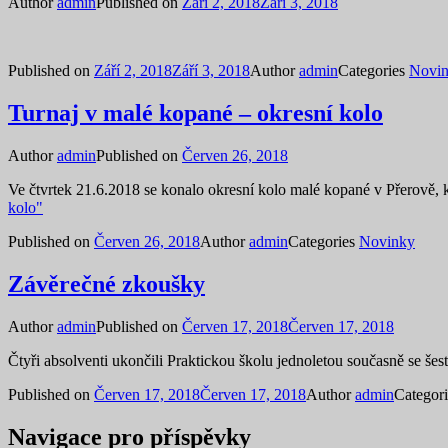
Author
admin
Published on
Září 2, 2018
Září 3, 2018
Published on
Září 2, 2018
Září 3, 2018
Author
admin
Categories
Novi
Turnaj v malé kopané – okresní kolo
Author
admin
Published on
Červen 26, 2018
Ve čtvrtek 21.6.2018 se konalo okresní kolo malé kopané v Přerově,
kolo"
Published on
Červen 26, 2018
Author
admin
Categories
Novinky
Závěrečné zkoušky
Author
admin
Published on
Červen 17, 2018
Červen 17, 2018
Čtyři absolventi ukončili Praktickou školu jednoletou současně se š
Published on
Červen 17, 2018
Červen 17, 2018
Author
admin
Categor
Navigace pro příspěvky