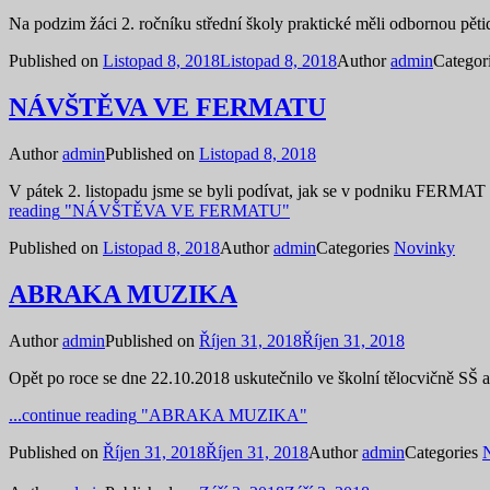
Na podzim žáci 2. ročníku střední školy praktické měli odbornou pětid
Published on
Listopad 8, 2018
Listopad 8, 2018
Author
admin
Categor
NÁVŠTĚVA VE FERMATU
Author
admin
Published on
Listopad 8, 2018
V pátek 2. listopadu jsme se byli podívat, jak se v podniku FERMA
reading
"NÁVŠTĚVA VE FERMATU"
Published on
Listopad 8, 2018
Author
admin
Categories
Novinky
ABRAKA MUZIKA
Author
admin
Published on
Říjen 31, 2018
Říjen 31, 2018
Opět po roce se dne 22.10.2018 uskutečnilo ve školní tělocvičně
...continue reading
"ABRAKA MUZIKA"
Published on
Říjen 31, 2018
Říjen 31, 2018
Author
admin
Categories