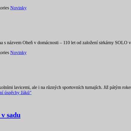
ories
Novinky
nírna s názvem Oheň v domácnosti – 110 let od založení sirkárny SOLO
ories
Novinky
kolními lavicemi, ale i na různých sportovních turnajích. Již pátým r
ní úspěchy žáků"
 v sadu