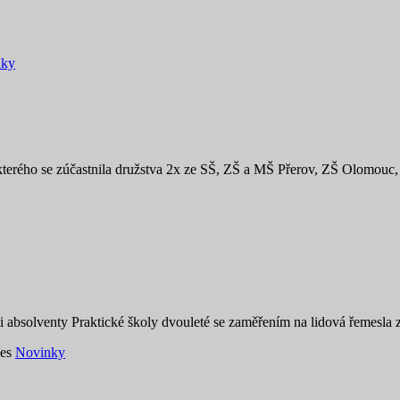
nky
 kterého se zúčastnila družstva 2x ze SŠ, ZŠ a MŠ Přerov, ZŠ Olomouc
esti absolventy Praktické školy dvouleté se zaměřením na lidová řemesl
ies
Novinky