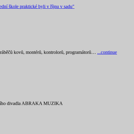
ední škole praktické byli v říjnu v sadu"
obráběčů kovů, montérů, kontrolorů, programátorů…
...continue
hudebního divadla ABRAKA MUZIKA