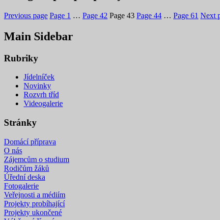
Previous page
Page
1
…
Page
42
Page
43
Page
44
…
Page
61
Next 
Main Sidebar
Rubriky
Jídelníček
Novinky
Rozvrh tříd
Videogalerie
Stránky
Domácí příprava
O nás
Zájemcům o studium
Rodičům žáků
Úřední deska
Fotogalerie
Veřejnosti a médiím
Projekty probíhající
Projekty ukončené